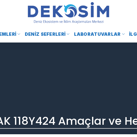
EMLERI
DENIZ SEFERLERI
LABORATUVARLAR
İLG
AK 118Y424 Amaçlar ve He