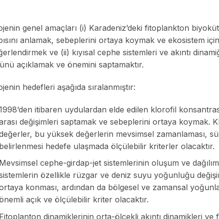
jenin genel amaçları (i) Karadeniz’deki fitoplankton biyokütle
ısını anlamak, sebeplerini ortaya koymak ve ekosistem içindeki
erlendirmek ve (ii) kıyısal cephe sistemleri ve akıntı dinami
lünü açıklamak ve önemini saptamaktır.
jenin hedefleri aşağıda sıralanmıştır:
1998’den itibaren uydulardan elde edilen klorofil konsantra
arası değişimleri saptamak ve sebeplerini ortaya koymak. 
değerler, bu yüksek değerlerin mevsimsel zamanlaması, süre
belirlenmesi hedefe ulaşmada ölçülebilir kriterler olacaktır.
Mevsimsel cephe-girdap-jet sistemlerinin oluşum ve dağılı
sistemlerin özellikle rüzgar ve deniz suyu yoğunluğu değişiml
ortaya konması, ardından da bölgesel ve zamansal yoğunlaş
önemli açık ve ölçülebilir kriter olacaktır.
Fitoplanton dinamiklerinin orta-ölçekli akıntı dinamikleri ve fiz