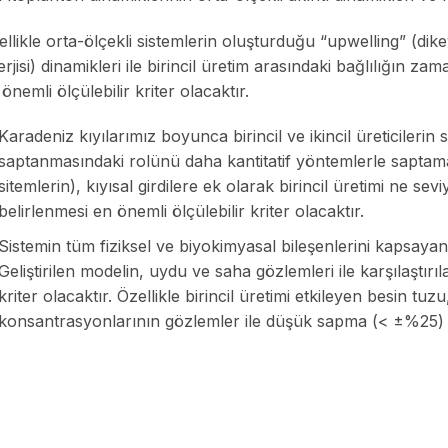
llikle orta-ölçekli sistemlerin oluşturduğu “upwelling” (dikey
rjisi) dinamikleri ile birincil üretim arasındaki bağlılığın 
önemli ölçülebilir kriter olacaktır.
Karadeniz kıyılarımız boyunca birincil ve ikincil üreticilerin s
saptanmasındaki rolünü daha kantitatif yöntemlerle saptamak.
sitemlerin), kıyısal girdilere ek olarak birincil üretimi ne sev
belirlenmesi en önemli ölçülebilir kriter olacaktır.
Sistemin tüm fiziksel ve biyokimyasal bileşenlerini kapsayan
Geliştirilen modelin, uydu ve saha gözlemleri ile karşılaştır
kriter olacaktır. Özellikle birincil üretimi etkileyen besin tuz
konsantrasyonlarının gözlemler ile düşük sapma (< ±%25) g