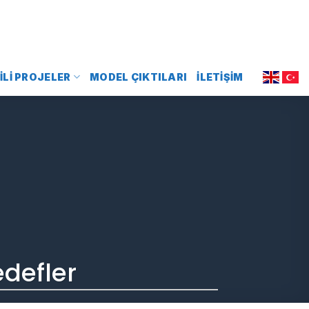
ILI PROJELER
MODEL ÇIKTILARI
İLETIŞIM
defler