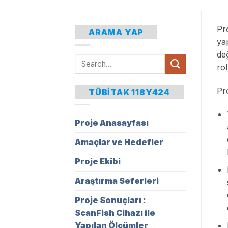
Pro
ARAMA YAP
yap
değ
ro
Pro
TÜBITAK 118Y424
Proje Anasayfası
Amaçlar ve Hedefler
Proje Ekibi
Araştırma Seferleri
Proje Sonuçları :
ScanFish Cihazı ile
Yapılan Ölçümler